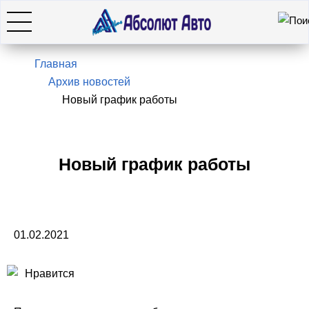
Искать
7(495)966-28-26
Главная
Архив новостей
Новый график работы
Hyundai
KIA
Новый график работы
SsangYong / KGM
01.02.2021
Genesis
Оставить заявку