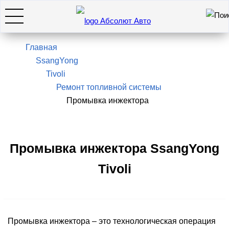
Искать
7(495)966-28-26
Главная
SsangYong
Tivoli
Hyundai
Ремонт топливной системы
Промывка инжектора
KIA
SsangYong / KGM
Промывка инжектора SsangYong
Tivoli
Genesis
Оставить заявку
Промывка инжектора – это технологическая операция