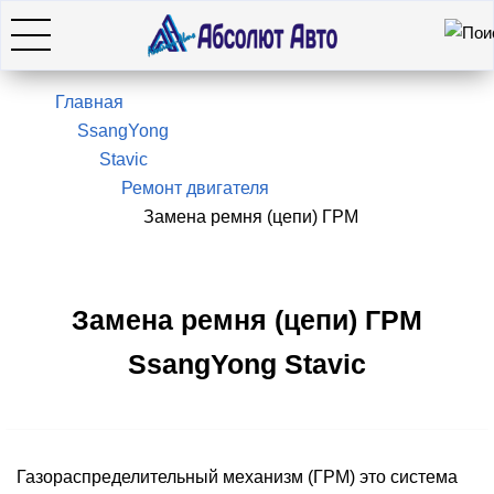
Искать
7(495)966-28-26
Главная
SsangYong
Stavic
Hyundai
Ремонт двигателя
Замена ремня (цепи) ГРМ
KIA
SsangYong / KGM
Замена ремня (цепи) ГРМ
SsangYong Stavic
Genesis
Оставить заявку
Газораспределительный механизм (ГРМ) это система