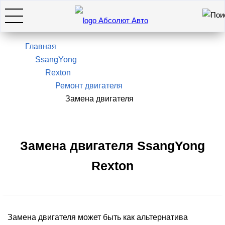
Искать
7(495)966-28-26
Главная
SsangYong
Rexton
Hyundai
Ремонт двигателя
Замена двигателя
KIA
SsangYong / KGM
Замена двигателя SsangYong
Rexton
Genesis
Оставить заявку
Замена двигателя может быть как альтернатива