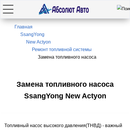
Искать
7(495)966-28-26
Главная
SsangYong
New Actyon
Hyundai
Ремонт топливной системы
Замена топливного насоса
KIA
SsangYong / KGM
Замена топливного насоса
SsangYong New Actyon
Genesis
Оставить заявку
Топливный насос высокого давления(ТНВД) - важный