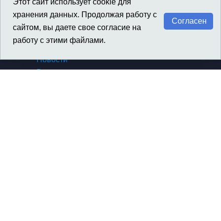
GENESIS
Этот сайт использует cookie для
SSANGYONG / KGM
хранения данных. Продолжая работу с
Согласен
сайтом, вы даете свое согласие на
работу с этими файлами.
Материалы
Новости
Вакансии
Архив новостей компании
Архив новостей SsangYong
Сертификаты, награды
Политика конфиденциальности
Контакты
О компании
Контакты
Автозапчасти
Напишите нам