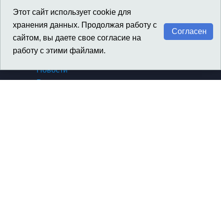
GENESIS
Этот сайт использует cookie для
SSANGYONG / KGM
хранения данных. Продолжая работу с
Согласен
сайтом, вы даете свое согласие на
работу с этими файлами.
Материалы
Новости
Вакансии
Архив новостей компании
Архив новостей SsangYong
Сертификаты, награды
Политика конфиденциальности
Контакты
О компании
Контакты
Автозапчасти
Напишите нам