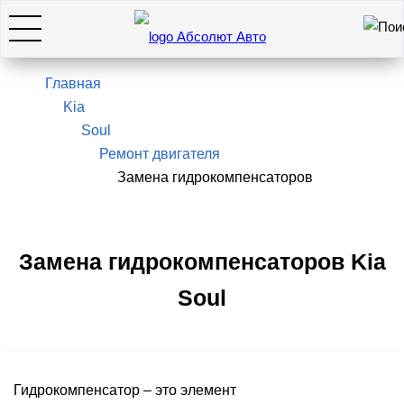
Искать
7(495)966-28-26
Главная
Kia
Soul
Hyundai
Ремонт двигателя
Замена гидрокомпенсаторов
KIA
SsangYong / KGM
Замена гидрокомпенсаторов Kia
Soul
Genesis
Оставить заявку
Гидрокомпенсатор – это элемент