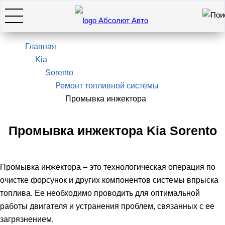
Искать
7(495)966-28-26
Главная
Kia
Sorento
Hyundai
Ремонт топливной системы
Промывка инжектора
KIA
Промывка инжектора Kia Sorento
SsangYong / KGM
Промывка инжектора – это технологическая операция по
Genesis
очистке форсунок и других компонентов системы впрыска
топлива. Ее необходимо проводить для оптимальной
Оставить заявку
работы двигателя и устранения проблем, связанных с ее
загрязнением.