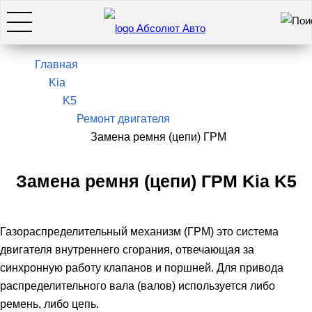
Искать
7(495)966-28-26
Главная
Kia
K5
Hyundai
Ремонт двигателя
Замена ремня (цепи) ГРМ
KIA
Замена ремня (цепи) ГРМ Kia K5
SsangYong / KGM
Газораспределительный механизм (ГРМ) это система
Genesis
двигателя внутреннего сгорания, отвечающая за
синхронную работу клапанов и поршней. Для привода
Оставить заявку
распределительного вала (валов) используется либо
ремень, либо цепь.