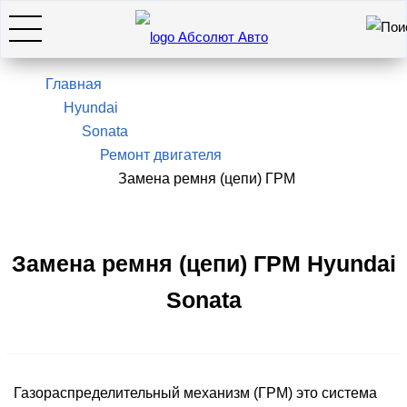
Искать
7(495)966-28-26
Главная
Hyundai
Sonata
Hyundai
Ремонт двигателя
Замена ремня (цепи) ГРМ
KIA
SsangYong / KGM
Замена ремня (цепи) ГРМ Hyundai
Sonata
Genesis
Оставить заявку
Газораспределительный механизм (ГРМ) это система