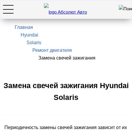
Искать
7(495)966-28-26
Главная
Hyundai
Solaris
Hyundai
Ремонт двигателя
Замена свечей зажигания
KIA
SsangYong / KGM
Замена свечей зажигания Hyundai
Solaris
Genesis
Оставить заявку
Периодичность замены свечей зажигания зависит от их