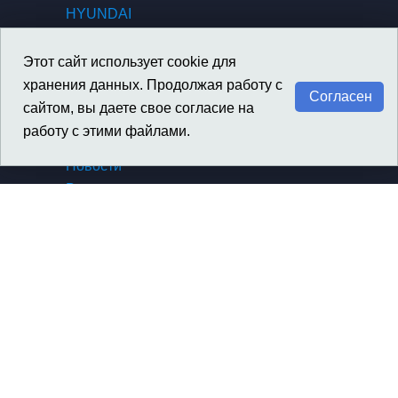
HYUNDAI
KIA
GENESIS
Этот сайт использует cookie для
SSANGYONG / KGM
хранения данных. Продолжая работу с
Согласен
сайтом, вы даете свое согласие на
работу с этими файлами.
Материалы
Новости
Вакансии
Архив новостей компании
Архив новостей SsangYong
Сертификаты, награды
Политика конфиденциальности
Контакты
О компании
Контакты