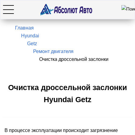
Искать
7(495)966-28-26
Главная
Hyundai
Getz
Hyundai
Ремонт двигателя
Очистка дроссельной заслонки
KIA
SsangYong / KGM
Очистка дроссельной заслонки
Hyundai Getz
Genesis
Оставить заявку
В процессе эксплуатации происходит загрязнение