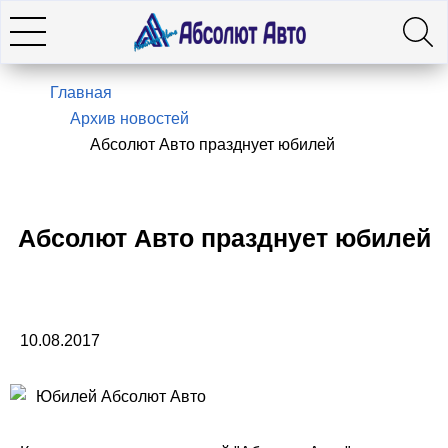
Искать
7(495)966-28-26
Главная
Архив новостей
Абсолют Авто празднует юбилей
Hyundai
KIA
Абсолют Авто празднует юбилей
SsangYong / KGM
10.08.2017
Genesis
Оставить заявку