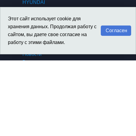
HYUNDAI
KIA
GENESIS
Этот сайт использует cookie для
SSANGYONG / KGM
хранения данных. Продолжая работу с
Согласен
сайтом, вы даете свое согласие на
работу с этими файлами.
Материалы
Новости
Вакансии
Архив новостей компании
Архив новостей SsangYong
Сертификаты, награды
Политика конфиденциальности
Контакты
О компании
Контакты