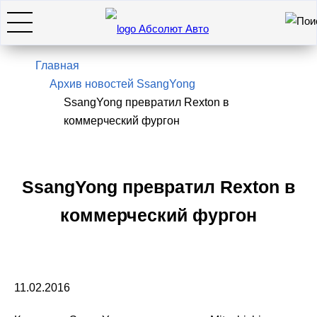
Искать
7(495)966-28-26
Главная
Архив новостей SsangYong
SsangYong превратил Rexton в
Hyundai
коммерческий фургон
KIA
SsangYong превратил Rexton в
SsangYong / KGM
коммерческий фургон
Genesis
Оставить заявку
11.02.2016